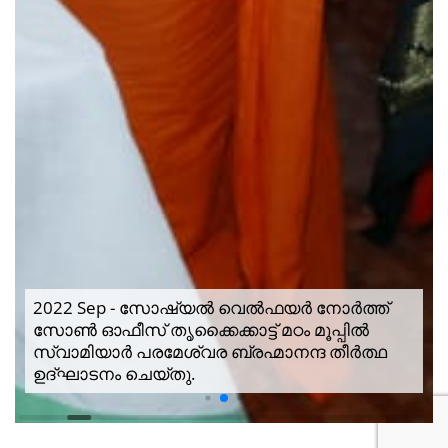
2022 Sep - സോഷ്യൽ വെൽഫയർ നോർത്ത്
സോൺ ഓഫീസ് തൃക്കൈക്കാട്ട് മഠം മൂപ്പിൽ
സ്വാമിയാർ പരമേശ്വര ബ്രഹ്മാനന്ദ തീർത്ഥ
ഉദ്ഘാടനം ചെയ്തു.