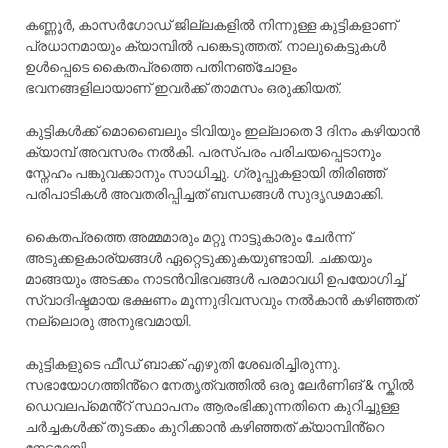
കണ്ണൂർ, കാസർഗോഡ് ജില്ലകളിൽ നിന്നുള്ള കുട്ടികളാണ്
പ്രധാനമായും ക്യാമ്പിൽ പങ്കെടുത്തത്. നാലുകെട്ടുകൾ
ഉൾപ്പെടെ കൈതപ്രത്തെ പതിനഞ്ചോളം
ഭവനങ്ങളിലായാണ് ഇവർക്ക് താമസം ഒരുക്കിയത്.
കുട്ടികൾക്ക് മൊബൈലും ടിവിയും ഇല്ലാതെ 3 ദിനം കഴിയാൻ
ക്യാമ്പ് അവസരം നൽകി. പരസ്പരം പരിചയപ്പെടാനും
സ്നേഹം പങ്കുവക്കാനും സാധിച്ചു. ഗ്രൂപ്പുകളായി തിരിഞ്ഞ്
പരിപാടികൾ അവതരിപ്പിച്ചത് ബന്ധങ്ങൾ സുദൃഢമാക്കി.
കൈതപ്രത്തെ അമ്മമാരും മറ്റു നാട്ടുകാരും ചേർന്ന്
അടുക്കളകാര്യങ്ങൾ ഏറ്റെടുക്കുകയുണ്ടായി. ചക്കയും
മാങ്ങയും അടക്കം നാടൻവിഭവങ്ങൾ പരമാവധി ഉപയോഗിച്ച്
സ്വാദിഷ്ടമായ ഭക്ഷണം മൂന്നുദിവസവും നൽകാൻ കഴിഞ്ഞത്
നല്ലൊരു അനുഭവമായി.
കുട്ടികളുടെ ഫീഡ് ബാക്ക് എഴുതി ശേഖരിച്ചിരുന്നു.
സഭായോഗത്തിൻ്റെ നേതൃത്വത്തിൽ ഒരു ലേർണിങ് & സ്കിൽ
ഡെവലപ്മെൻ്റ് സ്ഥാപനം ആരംഭിക്കുന്നതിനെ കുറിച്ചുള്ള
ചർച്ചകൾക്ക് തുടക്കം കുറിക്കാൻ കഴിഞ്ഞത് ക്യാമ്പിൻ്റെ
നേട്ടമായി.