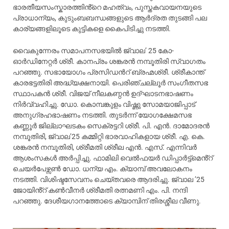
ഭാരതീയസംസ്കാരത്തിൻ്റെ മഹത്വം, പുസ്തകവായനയുടെ
പ്രാധാന്യം, കുടുംബബന്ധങ്ങളുടെ ആർദ്രത തുടങ്ങി പല
കാര്യങ്ങളിലൂടെ കുട്ടികളെ കൈപിടിച്ചു നടത്തി.
വൈകുന്നേരം സമാപനസഭയിൽ ജ്വാല’ 25 കോ-
ഓർഡിനേറ്റർ ശ്രീ. കാനപ്രം ശങ്കരൻ നമ്പൂതിരി സ്വാഗതം
പറഞ്ഞു. സഭായോഗം പ്രസിഡൻറ് ബ്രഹ്മശ്രീ. ശ്രീകാന്ത്
കാരഭട്ടതിരി അദ്ധ്യക്ഷനായി. പെരിഞ്ചല്ലൂർ സംഗീതസഭ
സ്ഥാപകൻ ശ്രീ. വിജയ് നീലകണ്ഠൻ ഉദ്ഘാടനഭാഷണം
നിർവ്വഹിച്ചു. ഡോ. കൊമ്പങ്കുളം വിഷ്ണു സോമയാജിപ്പാട്
അനുഗ്രഹഭാഷണം നടത്തി. തുടർന്ന് യോഗക്ഷേമസഭ
കണ്ണൂർ ജില്ലാഘടകം സെക്രട്ടറി ശ്രീ. പി. എൻ. ദാമോദരൻ
നമ്പൂതിരി, ജ്വാല’25 കമ്മിറ്റി ഭാരവാഹികളായ ശ്രീ. എ. കെ.
ശങ്കരൻ നമ്പൂതിരി, ശ്രീമതി ശ്രീല എൻ. എസ്. എന്നിവർ
ആശംസകൾ അർപ്പിച്ചു. ഫാമിലി വെൽഫയർ ഡിപ്പാർട്ട്മെൻ്റ്
ചെയർപേഴ്സൺ ഡോ. ധന്യ എം. ക്യാമ്പ് അവലോകനം
നടത്തി. വിശിഷ്ടസേവനം ചെയ്തവരെ ആദരിച്ചു. ജ്വാല ’25
ജോയിൻ്റ് കൺവീനർ ശ്രീമതി രത്നമണി എം. പി. നന്ദി
പറഞ്ഞു. ദേശീയഗാനത്തോടെ ക്യാമ്പിന് തിരശ്ശീല വീണു.