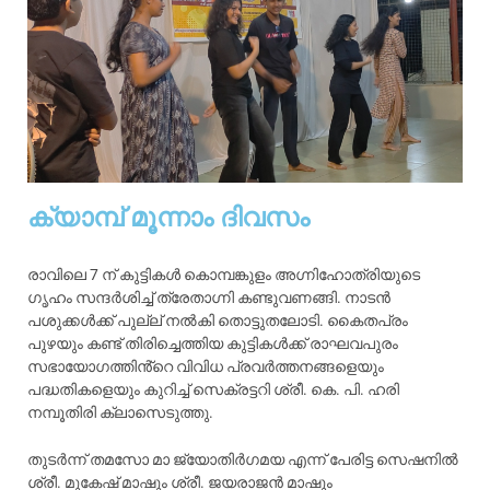
ക്യാമ്പ് മൂന്നാം ദിവസം
രാവിലെ 7 ന് കുട്ടികൾ കൊമ്പങ്കുളം അഗ്നിഹോത്രിയുടെ
ഗൃഹം സന്ദർശിച്ച് ത്രേതാഗ്നി കണ്ടുവണങ്ങി. നാടൻ
പശുക്കൾക്ക് പുല്ല് നൽകി തൊട്ടുതലോടി. കൈതപ്രം
പുഴയും കണ്ട് തിരിച്ചെത്തിയ കുട്ടികൾക്ക് രാഘവപുരം
സഭായോഗത്തിൻ്റെ വിവിധ പ്രവർത്തനങ്ങളെയും
പദ്ധതികളെയും കുറിച്ച് സെക്രട്ടറി ശ്രീ. കെ. പി. ഹരി
നമ്പൂതിരി ക്ലാസെടുത്തു.
തുടർന്ന് തമസോ മാ ജ്യോതിർഗമയ എന്ന് പേരിട്ട സെഷനിൽ
ശ്രീ. മുകേഷ് മാഷും ശ്രീ. ജയരാജൻ മാഷും