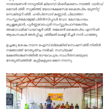
നാരായണൻ നമ്പൂതിരി ക്യാമ്പ് വിശദീകരണം നടത്തി. വാർഡ്
മെമ്പർ ശ്രീ. സുജിത്ത്, യോഗക്ഷേമസഭ കൈതപ്രം യൂണിറ്റ്
സെക്രട്ടറി ശ്രീ. ഹരിപ്രസാദ് കണ്ണാടി, പിലാത്തറ
സംസ്കൃതകോളേജ് പ്രിൻസിപ്പാൾ ഡോ. കോറമംഗലം
കൃഷ്ണകുമാർ, പൂർണ്ണവേദപുരി സംസ്കൃതപഠനകേന്ദ്രം
അക്കാഡമിക് ഡയറക്ടർ ശ്രീ. രമേശൻ കൈതപ്രം എന്നിവർ
ആശംസകൾ അർപ്പിച്ചു. ശ്രീമതി ലക്ഷ്മി ടീച്ചർ നന്ദി പറഞ്ഞു.
ഉച്ചക്കു ശേഷം നടന്ന ഐസ് ബ്രേക്കിങ് സെഷന് ശ്രീ.നിതിൻ
നങ്ങോത്ത് നേതൃത്വം നൽകി. സന്ധ്യക്ക്
ക്ഷേത്രാങ്കണത്തിൽ രാഘവപുരം സംഗീതസഭയുടെ
നേതൃത്വത്തിൽ കുട്ടികളുടെ ഭജന നടന്നു.