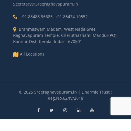
Secretary@sreeraghavapuram.in
+91 88488 96685
,
+91 85474 10552
Brahmaswam Madam, West Nada-Sree
Raghavapuram Temple, Cheruthazham, Mandur(PO),
Kannur Dist, Kerala, India – 670501
All Locations
© 2025 Sreeraghavapuram.in | Dharmic Trust :
Reg.No.62/IV/2018