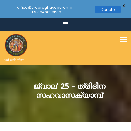
X
office@sreeraghavapuram.in |
Donate
+918848896685
धर्मो रक्षति रक्षितः
ജ്വാല’ 25 – ത്രിദിന
സഹവാസക്യാമ്പ്