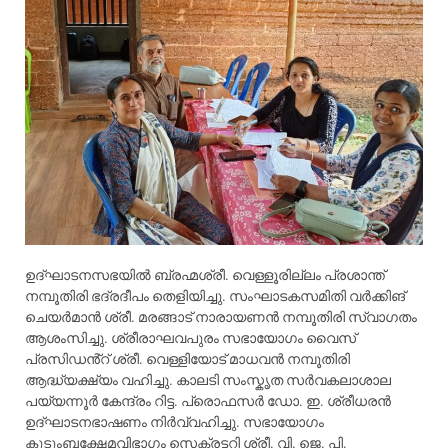
ഉദ്ഘാടനസഭയിൽ ബ്രഹ്മശ്രീ. വെള്ളൂരില്ലം പ്രശാന്ത്
നമ്പൂതിരി ഭദ്രദീപം തെളിയിച്ചു. സംഘാടകസമിതി വർക്കിങ്
ചെയർമാൻ ശ്രീ. മരങ്ങാട് നാരായണൻ നമ്പൂതിരി സ്വാഗതം
ആശംസിച്ചു. ശ്രീരാഘവപുരം സഭായോഗം വൈസ്
പ്രസിഡൻ്റ് ശ്രീ. വെള്ളിയോട് മാധവൻ നമ്പൂതിരി
ആദ്ധ്യക്ഷ്യം വഹിച്ചു. കാലടി സംസ്കൃത സർവകലാശാല
പയ്യന്നൂർ കേന്ദ്രം റിട്ട. പ്രൊഫസർ ഡോ. ഇ. ശ്രീധരൻ
ഉദ്ഘാടനഭാഷണം നിർവ്വഹിച്ചു. സഭായോഗം
കുടുംബക്ഷേമവിഭാഗം സെക്രട്ടറി ശ്രീ. വി. ജെ. പി.