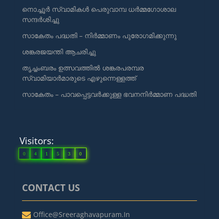
നൊച്ചൂർ സ്വാമികൾ പെരുവാമ്പ ധർമ്മഗോശാല
സന്ദർശിച്ചു
സാകേതം പദ്ധതി – നിർമ്മാണം പുരോഗമിക്കുന്നു
ശങ്കരജയന്തി ആചരിച്ചു
തൃച്ചംബരം ഉത്സവത്തിൽ ശങ്കരപരമ്പര
സ്വാമിയാർമാരുടെ എഴുന്നെള്ളത്ത്
സാകേതം – പാവപ്പെട്ടവർക്കുള്ള ഭവനനിർമ്മാണ പദ്ധതി
Visitors:
0
4
1
5
3
0
CONTACT US
Office@sreeraghavapuram.in