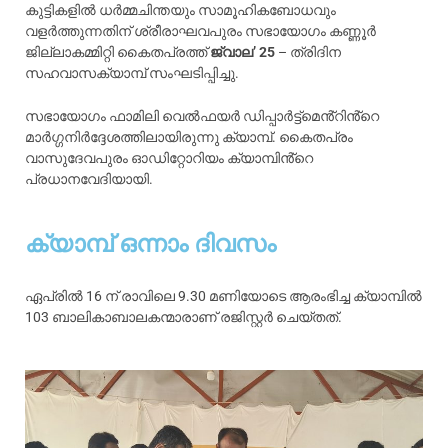
കുട്ടികളിൽ ധർമ്മചിന്തയും സാമൂഹികബോധവും
വളർത്തുന്നതിന് ശ്രീരാഘവപുരം സഭായോഗം കണ്ണൂർ
ജില്ലാകമ്മിറ്റി കൈതപ്രത്ത്
ജ്വാല’ 25
– ത്രിദിന
സഹവാസക്യാമ്പ് സംഘടിപ്പിച്ചു.
സഭായോഗം ഫാമിലി വെൽഫയർ ഡിപ്പാർട്ട്മെൻ്റിൻ്റെ
മാർഗ്ഗനിർദ്ദേശത്തിലായിരുന്നു ക്യാമ്പ്. കൈതപ്രം
വാസുദേവപുരം ഓഡിറ്റോറിയം ക്യാമ്പിൻ്റെ
പ്രധാനവേദിയായി.
ക്യാമ്പ് ഒന്നാം ദിവസം
ഏപ്രിൽ 16 ന് രാവിലെ 9.30 മണിയോടെ ആരംഭിച്ച ക്യാമ്പിൽ
103 ബാലികാബാലകന്മാരാണ് രജിസ്റ്റർ ചെയ്തത്.