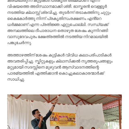
കരയിലിരുന്ന് കുട്ടികൾ പ്രകൃതി അമ്മയാണ് എന്ന
വിഷയത്തെ അടിസ്ഥാനമാക്കി ശ്രീ. ഭാസ്കരൻ വെള്ളൂർ
നടത്തിയ ക്ലാസ്സ് ശ്രവിച്ചു. തുടർന്ന് തടാകത്തിനു ചുറ്റും
കൈകോർത്തു നിന്ന് പ്രകൃതിസംരക്ഷണം എൻ്റെ
ധർമ്മമാണ് എന്ന പ്രതിജ്ഞ ഏറ്റുചൊല്ലി. സന്ധ്യക്ക്
അമ്പലത്തിലെ ദീപാരാധന തൊഴുത ശേഷം കുന്നിറങ്ങി
വാസുദേവപുരം ക്ഷേത്രത്തിൽ നടത്തിയ നിറമാലയിൽ
പങ്കുചേർന്നു.
അത്താഴത്തിന് ശേഷം കുട്ടികൾ വിവിധ കലാപരിപാടികൾ
അവതരിപ്പിച്ചു. സ്കിറ്റുകളും ക്ലാസിക്കൽ നൃത്തരൂപങ്ങളും
മറ്റുമായി സദസ്സിനെ മുഴുവൻ ആസ്വാദനത്തിന്റെ
പാരമ്യത്തിൽ എത്തിക്കാൻ കൊച്ചുകലാകാരന്മാർക്ക്
സാധിച്ചു.