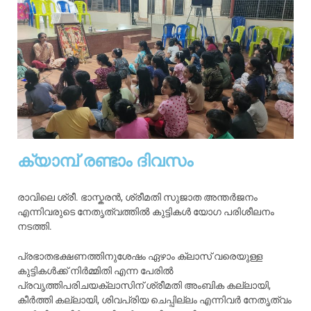
ക്യാമ്പ് രണ്ടാം ദിവസം
രാവിലെ ശ്രീ. ഭാസ്കരൻ, ശ്രീമതി സുജാത അന്തർജനം
എന്നിവരുടെ നേതൃത്വത്തിൽ കുട്ടികൾ യോഗ പരിശീലനം
നടത്തി.
പ്രഭാതഭക്ഷണത്തിനുശേഷം ഏഴാം ക്ലാസ് വരെയുള്ള
കുട്ടികൾക്ക് നിർമ്മിതി എന്ന പേരിൽ
പ്രവൃത്തിപരിചയക്ലാസിന് ശ്രീമതി അംബിക കല്ലായി,
കീർത്തി കല്ലായി, ശിവപ്രിയ ചെപ്പില്ലം എന്നിവർ നേതൃത്വം