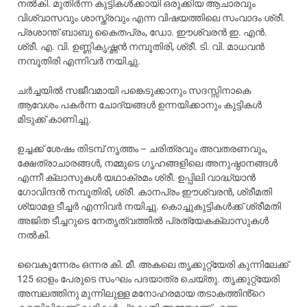
നൽകി. മുതിർന്ന കുട്ടികൾക്കായി ഒരുക്കിയ ആചാരവും
വിശ്വാസവും ശാസ്ത്രവും എന്ന വിഷയത്തിലെ സംവാദം ശ്രീ.
പ്രശാന്ത് ബാബു കൈതപ്രം, ഡോ. ഈശ്വരൻ ഇ. എൻ.
ശ്രീ. എ. വി. ഉണ്ണികൃഷ്ണൻ നമ്പൂതിരി, ശ്രീ. ടി. വി. മാധവൻ
നമ്പൂതിരി എന്നിവർ നയിച്ചു.
ചർച്ചയിൽ സജീവമായി പങ്കെടുക്കാനും സദസ്സിനാകെ
ആവേശം പകർന്ന ചോദ്യങ്ങൾ ഉന്നയിക്കാനും കുട്ടികൾ
മിടുക്ക് കാണിച്ചു.
ഉച്ചക്ക് ശേഷം തിടമ്പ് നൃത്തം – ചരിത്രവും അവതരണവും,
ക്ഷേത്രാചാരങ്ങൾ, നമ്മുടെ ഗൃഹങ്ങളിലെ അനുഷ്ഠാനങ്ങൾ
എന്നീ ക്ലാസുകൾ യഥാക്രമം ശ്രീ. ഉപ്പിലി വാദ്ധ്യാൻ
ഗോവിന്ദൻ നമ്പൂതിരി, ശ്രീ. കാനപ്രം ഈശ്വരൻ, ശ്രീമതി
ശ്യാമള ടീച്ചർ എന്നിവർ നയിച്ചു. കൊച്ചുകുട്ടികൾക്ക് ശ്രീമതി
അജിത ടീച്ചറുടെ നേതൃത്വത്തിൽ പ്രത്യേകക്ലാസുകൾ
നൽകി.
വൈകുന്നേരം ഒന്നര കി. മീ. അകലെ തൃക്കുറ്റ്യേരി കുന്നിലേക്ക്
125 ഓളം പേരുടെ സംഘം പദയാത്ര ചെയ്തു. തൃക്കുറ്റ്യേരി
അമ്പലത്തിനു മുന്നിലുള്ള മനോഹരമായ തടാകത്തിൻ്റെ