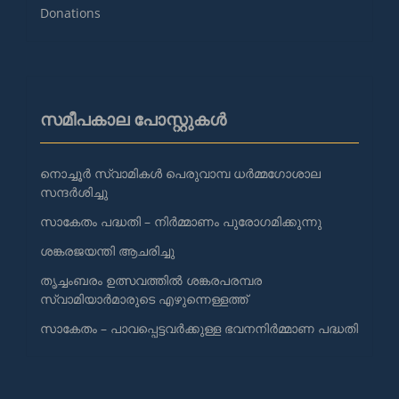
Donations
സമീപകാല പോസ്റ്റുകൾ
നൊച്ചൂർ സ്വാമികൾ പെരുവാമ്പ ധർമ്മഗോശാല
സന്ദർശിച്ചു
സാകേതം പദ്ധതി – നിർമ്മാണം പുരോഗമിക്കുന്നു
ശങ്കരജയന്തി ആചരിച്ചു
തൃച്ചംബരം ഉത്സവത്തിൽ ശങ്കരപരമ്പര
സ്വാമിയാർമാരുടെ എഴുന്നെള്ളത്ത്
സാകേതം – പാവപ്പെട്ടവർക്കുള്ള ഭവനനിർമ്മാണ പദ്ധതി