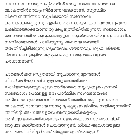
സമ്പന്നമായ ഒരു രാഷ്ട്രത്തിൻ്റെയും സമാധാനപരമായ
ലോകത്തിൻ്റെയും നിർമാണഘടകമാണ്. സുസ്ഥിര
വികസനത്തിൻ്റെ സൂചികയായി സന്തോഷം
കണക്കാക്കപ്പെടുന്നു. എല്ലാ മത-സാമൂഹിക നിയമങ്ങളും ഈ
ലക്ഷ്യത്തോടെയാണ് രൂപപ്പെടുത്തിയിരിക്കുന്നത്. സഭയോഗം,
യഥാർത്ഥത്തിൽ കുടുംബങ്ങളുടെ ആശ്രയമായിരുന്നു, വൈദിക
സമ്പ്രദായങ്ങൾ പാലിക്കുന്നു. അവയെ രണ്ടായി
തരംതിരിച്ചിരിക്കുന്നു-ഗൃഹ്യവും ശ്രൗതവും. ഗൃഹ, ശ്രൗത
ട്രാഡേഷനുകളിൽ കുടുംബം എന്ന ആശയം വളരെ
പ്രധാനമാണ്.
പാഠങ്ങൾക്കനുസൃതമായി ആചാരാനുഷ്ഠാനങ്ങൾ
നിർവ്വഹിക്കുന്നതിനുള്ള ഒരു അന്തരീക്ഷം
ലക്ഷ്യങ്ങളെക്കുറിച്ചുള്ള അറിവോടെ സൃഷ്ടിക്കുക എന്നത്
സഭയോഗം പോലുള്ള ഒരു ധാർമ്മിക സംഘടനയുടെ
അടിസ്ഥാന ഉത്തരവാദിത്തമാണ്. അതിനൊപ്പം, ഇന്നത്തെ
ലോകത്ത്, മാന്യമായ സന്തുഷ്ട കുടുംബജീവിതം നയിക്കുന്നതിന്
അതിന്റെ അംഗങ്ങളെയും അനുയായികളെയും
അഭ്യുദയകാംക്ഷികളെയും സജ്ജമാക്കാൻ സംഘടനയ്ക്ക്
ഒരുപാട് കാര്യങ്ങൾ ചെയ്യാനുണ്ട്. ശ്രദ്ധ ആവശ്യമുള്ള
മേഖലകൾ തിരിച്ചറിഞ്ഞ് പ്രശ്നങ്ങളോട് പെട്ടെന്ന്