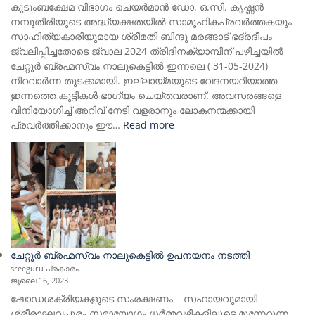
കുടുംബക്ഷേമ വിഭാഗം ചെയർമാൻ ഡോ. ഒ.സി. കൃഷ്ണൻ
നമ്പൂതിരിയുടെ അദ്ധ്യക്ഷതയിൽ സാമൂഹികപ്രവർത്തകയും
സാഹിത്യകാരിയുമായ ശ്രീമതി ബിന്ദു മരങ്ങാട് ഭദ്രദീപം
ജ്വലിപ്പിച്ചതോടെ ജ്വാല 2024 ത്രിദിനക്യാമ്പിന് പഴിച്ചയിൽ
ചേറ്റൂർ ബ്രഹ്മസ്വം നാലുകെട്ടിൽ ഇന്നലെ ( 31-05-2024)
നിറവാർന്ന തുടക്കമായി. ഇല്ലായ്മയുടെ വേദനയറിയാത്ത
ഇന്നത്തെ കുട്ടികൾ ഭാഗ്യം ചെയ്തവരാണ്. അവസരങ്ങളെ
വിനിയോഗിച്ച് അറിവ് നേടി വളരാനും ലോകനന്മക്കായി
:
പ്രവർത്തിക്കാനും ഈ…
Read more
ജ്വാല
’24
ചേറ്റൂർ ബ്രഹ്മസ്വം നാലുകെട്ടിൽ ഉപനയനം നടത്തി
sreeguru പ്രകാരം
ജൂലൈ 16, 2023
ഷോഡശക്രിയകളുടെ സംരക്ഷണം – സഹായവുമായി
ശ്രീരാഘവപുരം സഭായോഗം ധർമ്മവഴികളിലൂടെ മുന്നേറുന്ന