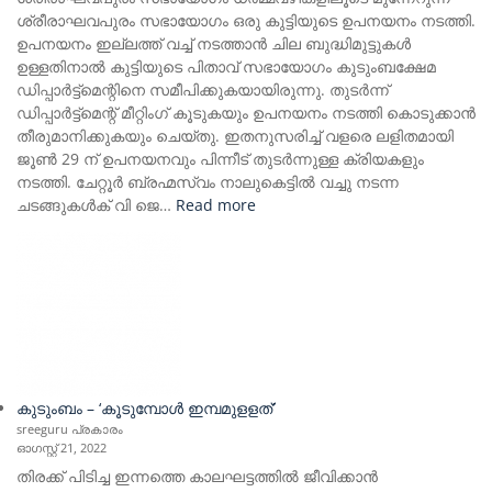
ശ്രീരാഘവപുരം സഭായോഗം ഒരു കുട്ടിയുടെ ഉപനയനം നടത്തി.
ഉപനയനം ഇല്ലത്ത് വച്ച് നടത്താൻ ചില ബുദ്ധിമുട്ടുകൾ
ഉള്ളതിനാൽ കുട്ടിയുടെ പിതാവ് സഭായോഗം കുടുംബക്ഷേമ
ഡിപ്പാർട്ട്മെന്റിനെ സമീപിക്കുകയായിരുന്നു. തുടർന്ന്
ഡിപ്പാർട്ട്മെന്റ് മീറ്റിംഗ് കൂടുകയും ഉപനയനം നടത്തി കൊടുക്കാൻ
തീരുമാനിക്കുകയും ചെയ്തു. ഇതനുസരിച്ച് വളരെ ലളിതമായി
ജൂൺ 29 ന് ഉപനയനവും പിന്നീട് തുടർന്നുള്ള ക്രിയകളും
നടത്തി. ചേറ്റൂർ ബ്രഹ്മസ്വം നാലുകെട്ടിൽ വച്ചു നടന്ന
:
ചടങ്ങുകൾക് വി ജെ…
Read more
ചേറ്റൂർ
ബ്രഹ്മസ്വം
നാലുകെട്ടിൽ
ഉപനയനം
നടത്തി
കുടുംബം – ‘കൂടുമ്പോൾ ഇമ്പമുളളത്’
sreeguru പ്രകാരം
ഓഗസ്റ്റ്‌ 21, 2022
തിരക്ക് പിടിച്ച ഇന്നത്തെ കാലഘട്ടത്തിൽ ജീവിക്കാൻ