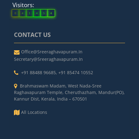
Visitors:
0
4
1
4
5
4
CONTACT US
Office@sreeraghavapuram.in
Secretary@sreeraghavapuram.in
+91 88488 96685
,
+91 85474 10552
Brahmaswam Madam, West Nada-Sree
Raghavapuram Temple, Cheruthazham, Mandur(PO),
Kannur Dist, Kerala, India – 670501
All Locations