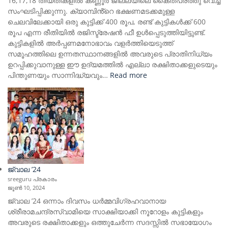
16,17,18 തീയതികളിൽ കണ്ണൂർ ജില്ലയിലെ കൈതപ്രത്തു വെച്ച്
സംഘടിപ്പിക്കുന്നു. ക്യാമ്പിൻ്റെ ഭക്ഷണമടക്കമുള്ള
ചെലവിലേക്കായി ഒരു കുട്ടിക്ക് 400 രൂപ, രണ്ട് കുട്ടികൾക്ക് 600
രൂപ എന്ന രീതിയിൽ രജിസ്ട്രേഷൻ ഫീ ഉൾപ്പെടുത്തിയിട്ടുണ്ട്.
കുട്ടികളിൽ അർപ്പണമനോഭാവം വളർത്തിയെടുത്ത്
സമൂഹത്തിലെ ഉന്നതസ്ഥാനങ്ങളിൽ അവരുടെ പ്രാതിനിധ്യം
ഉറപ്പിക്കുവാനുള്ള ഈ ഉദ്യമത്തിൽ എല്ലാ രക്ഷിതാക്കളുടെയും
:
പിന്തുണയും സാന്നിദ്ധ്യവും…
Read more
ത്രിദിന
ക്യാമ്പ്
–
ജ്വാല’25
ജ്വാല ’24
sreeguru പ്രകാരം
ജൂൺ 10, 2024
ജ്വാല ’24 ഒന്നാം ദിവസം ധർമ്മവിഗ്രഹവാനായ
ശ്രീരാമചന്ദ്രസ്വാമിയെ സാക്ഷിയാക്കി നൂറോളം കുട്ടികളും
അവരുടെ രക്ഷിതാക്കളും ഒത്തുചേർന്ന സദസ്സിൽ സഭായോഗം