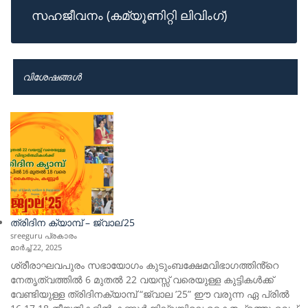
സഹജീവനം (കമ്യൂണിറ്റി ലിവിംഗ്)
വിശേഷങ്ങൾ
ത്രിദിന ക്യാമ്പ് – ജ്വാല’25
sreeguru പ്രകാരം
മാർച്ച്‌ 22, 2025
ശ്രീരാഘവപുരം സഭായോഗം കുടുംബക്ഷേമവിഭാഗത്തിൻ്റെ
നേതൃത്വത്തിൽ 6 മുതൽ 22 വയസ്സ് വരെയുള്ള കുട്ടികൾക്ക്
വേണ്ടിയുള്ള ത്രിദിനക്യാമ്പ് “ജ്വാല ’25” ഈ വരുന്ന ഏ പ്രിൽ