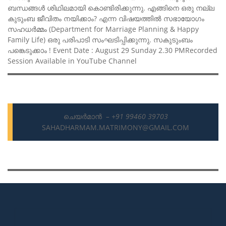
ബന്ധങ്ങൾ ശിഥിലമായി കൊണ്ടിരിക്കുന്നു. എങ്ങിനെ ഒരു നല്ല
കുടുംബ ജീവിതം നയിക്കാം? എന്ന വിഷയത്തിൽ സഭായോഗം
സഹധർമ്മം (Department for Marriage Planning & Happy
Family Life) ഒരു പരിപാടി സംഘടിപ്പിക്കുന്നു. സകുടുംബം
പങ്കെടുക്കാം ! Event Date : August 29 Sunday 2.30 PMRecorded
Session Available in YouTube Channel
ചെയർമാൻ
– +91 99460 39703
SAHADHARMAM.MATRIMONY@GMAIL.COM