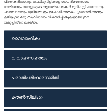
പ്രതികരിക്കാനും വെല്ലുവിളികളെ ധൈര്യത്തോടെ
നേരിടാനും നാളെയുടെ ആവശ്യകതകൾ മുൻകൂട്ടി കാണാനും
പാരമ്പര്യവും മൂല്യങ്ങളും ഉപേക്ഷിക്കാതെ പുരോഗമിക്കാനും
കഴിയുന്ന ഒരു സംവിധാനം വികസിപ്പിക്കുകയാണ് ഈ
വകുപ്പിൻ്റെ ലക്ഷ്യം.
വൈവാഹികം
വിവാഹസഹായം
പരാതിപരിഹാരസമിതി
കൗൺസിലിംഗ്