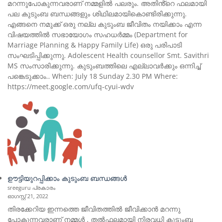
മറന്നുപോകുന്നവരാണ് നമ്മളിൽ പലരും. അതിൻ്റെ ഫലമായി
പല കുടുംബ ബന്ധങ്ങളും ശിഥിലമായികൊണ്ടിരിക്കുന്നു.
എങ്ങനെ നമുക്ക് ഒരു നല്ല കുടുംബ ജീവിതം നയിക്കാം എന്ന
വിഷയത്തിൽ സഭായോഗം സഹധർമ്മം (Department for
Marriage Planning & Happy Family Life) ഒരു പരിപാടി
സംഘടിപ്പിക്കുന്നു. Adolescent Health counsellor Smt. Savithri
MS സംസാരിക്കുന്നു. കുടുംബത്തിലെ എല്ലാവർക്കും ഒന്നിച്ച്
പങ്കെടുക്കാം.. When: July 18 Sunday 2.30 PM Where:
https://meet.google.com/ufq-cyui-wdv
ഊട്ടിയുറപ്പിക്കാം കുടുംബ ബന്ധങ്ങൾ
sreeguru പ്രകാരം
ഓഗസ്റ്റ്‌ 21, 2022
തിരക്കേറിയ ഇന്നത്തെ ജീവിതത്തിൽ ജീവിക്കാൻ മറന്നു
പോകുന്നവരാണ് നമ്മൾ . തൽഫലമായി നിരവധി കുടുംബ