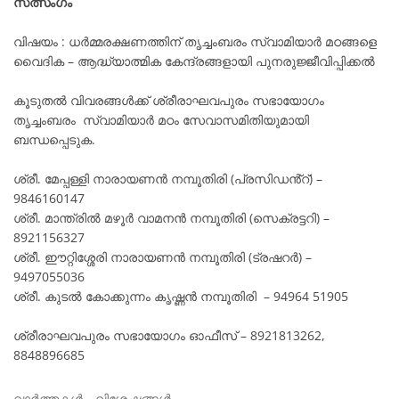
സത്സംഗം
വിഷയം : ധർമ്മരക്ഷണത്തിന് തൃച്ചംബരം സ്വാമിയാർ മഠങ്ങളെ
വൈദിക – ആദ്ധ്യാത്മിക കേന്ദ്രങ്ങളായി പുനരുജ്ജീവിപ്പിക്കൽ
കൂടുതൽ വിവരങ്ങൾക്ക് ശ്രീരാഘവപുരം സഭായോഗം
തൃച്ചംബരം സ്വാമിയാർ മഠം സേവാസമിതിയുമായി
ബന്ധപ്പെടുക.
ശ്രീ. മേപ്പള്ളി നാരായണൻ നമ്പൂതിരി (പ്രസിഡൻ്റ്) –
9846160147
ശ്രീ. മാന്ത്രിൽ മഴൂർ വാമനൻ നമ്പൂതിരി (സെക്രട്ടറി) –
8921156327
ശ്രീ. ഈറ്റിശ്ശേരി നാരായണൻ നമ്പൂതിരി (ട്രഷറർ) –
9497055036
ശ്രീ. കുടൽ കോക്കുന്നം കൃഷ്ണൻ നമ്പൂതിരി – 94964 51905
ശ്രീരാഘവപുരം സഭായോഗം ഓഫീസ് – 8921813262,
8848896685
വാർത്തകൾ
,
വിശേഷങ്ങൾ