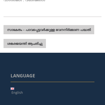
പോസ്റ്റുകളിലൂടെ
സാകേതം – പാവപ്പെട്ടവർക്കുള്ള ഭവനനിർമ്മാണ പദ്ധതി
ശങ്കരജയന്തി ആചരിച്ചു
LANGUAGE
English