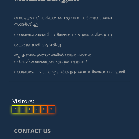
നൊച്ചൂർ സ്വാമികൾ പെരുവാമ്പ ധർമ്മഗോശാല
സന്ദർശിച്ചു
സാകേതം പദ്ധതി – നിർമ്മാണം പുരോഗമിക്കുന്നു
ശങ്കരജയന്തി ആചരിച്ചു
തൃച്ചംബരം ഉത്സവത്തിൽ ശങ്കരപരമ്പര
സ്വാമിയാർമാരുടെ എഴുന്നെള്ളത്ത്
സാകേതം – പാവപ്പെട്ടവർക്കുള്ള ഭവനനിർമ്മാണ പദ്ധതി
Visitors:
0
4
1
4
5
7
CONTACT US