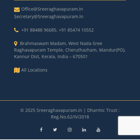
Office@sreeraghavapuram.in
Secretary@sreeraghavapuram.in
+91 88488 96685
,
+91 85474 10552
Brahmaswam Madam, West Nada-Sree
Raghavapuram Temple, Cheruthazham, Mandur(PO),
Kannur Dist, Kerala, India – 670501
All Locations
© 2025 Sreeraghavapuram.in | Dharmic Trust :
Reg.No.62/IV/2018