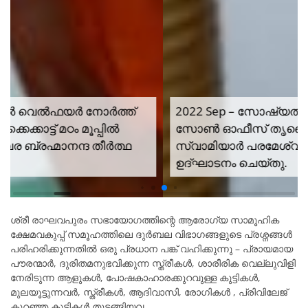
2022 Sep – സോഷ്യൽ വെൽഫയർ നോർത്ത്
സോൺ ഓഫീസ് തൃക്കൈക്കാട്ട് മഠം മൂപ്പിൽ
സ്വാമിയാർ പരമേശ്വര ബ്രഹ്മാനന്ദ തീർത്ഥ
ഉദ്ഘാടനം ചെയ്തു.
ശ്രീ രാഘവപുരം സഭായോഗത്തിന്റെ ആരോഗ്യ സാമൂഹിക
ക്ഷേമവകുപ്പ് സമൂഹത്തിലെ ദുർബല വിഭാഗങ്ങളുടെ പ്രശ്നങ്ങൾ
പരിഹരിക്കുന്നതിൽ ഒരു പ്രധാന പങ്ക് വഹിക്കുന്നു – പ്രായമായ
പൗരന്മാർ, ദുരിതമനുഭവിക്കുന്ന സ്ത്രീകൾ, ശാരീരിക വെല്ലുവിളി
നേരിടുന്ന ആളുകൾ, പോഷകാഹാരക്കുറവുള്ള കുട്ടികൾ,
മുലയൂട്ടുന്നവർ, സ്ത്രീകൾ, ആദിവാസി, രോഗികൾ , പ്രിവിലേജ്
കുറഞ്ഞ കുട്ടികൾ തുടങ്ങിയവ.