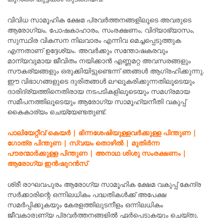
വിവിധ സാമൂഹിക ക്ഷേമ പ്രവർത്തനങ്ങളിലൂടെ അവരുടെ
ആരോഗ്യം, പോഷകാഹാരം, സംരക്ഷണം, വിദ്യാഭ്യാസം,
സുസ്ഥിര വികസന നിലവാരം എന്നിവ മെച്ചപ്പെടുത്തുക
എന്നതാണ് ഉദ്ദേശ്യം. അവർക്കും സന്തോഷകരവും
മാന്യവുമായ ജീവിതം നയിക്കാൻ എണ്ണമറ്റ അവസരങ്ങളും
സൗകര്യങ്ങളും ഒരുക്കിയിട്ടുണ്ടെന്ന് ഞങ്ങൾ ആഗ്രഹിക്കുന്നു.
ഈ വിഭാഗങ്ങളുടെ ദുരിതങ്ങൾ ലഘൂകരിക്കുന്നതിലൂടെയും
ദാരിദ്ര്യത്തിനെതിരായ നടപടികളിലൂടെയും സമഗ്രമായ
സമീപനത്തിലൂടെയും ആരോഗ്യ സാമൂഹ്യനീതി വകുപ്പ്
കൈകാര്യം ചെയ്യേണ്ടതുണ്ട്.
പാലിയേറ്റീവ് കെയർ | ഭിന്നശേഷിയുള്ളവർക്കുള്ള പിന്തുണ |
ഗോത്ര പിന്തുണ | സ്വയം തൊഴിൽ | മുതിർന്ന
പൗരന്മാർക്കുള്ള പിന്തുണ | അനാഥ ശിശു സംരക്ഷണം |
ആരോഗ്യ ഇൻഷുറൻസ്
ശ്രീ രാഘവപുരം ആരോഗ്യ സാമൂഹിക ക്ഷേമ വകുപ്പ് കേന്ദ്ര
സർക്കാരിന്റെ ഒന്നിലധികം പദ്ധതികൾക്ക് അപേക്ഷ
സമർപ്പിക്കുകയും കേരളത്തിലുടനീളം ഒന്നിലധികം
ജീവകാരുണ്യ പ്രവർത്തനങ്ങളിൽ ഏർപ്പെടുകയും ചെയ്തു.