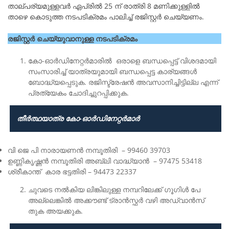
താല്പര്യമുള്ളവർ ഏപ്രിൽ 25 ന് രാത്രി 8 മണിക്കുള്ളിൽ
താഴെ കൊടുത്ത നടപടിക്രമം പാലിച്ച് രജിസ്റ്റർ ചെയ്യണം.
രജിസ്റ്റർ ചെയ്യുവാനുള്ള നടപടിക്രമം
കോ-ഓർഡിനേറ്റർമാരിൽ ഒരാളെ ബന്ധപ്പെട്ട് വിശദമായി
സംസാരിച്ച് യാത്രയുമായി ബന്ധപ്പെട്ട കാര്യങ്ങൾ
ബോദ്ധ്യപ്പെടുക. രജിസ്ട്രേഷൻ അവസാനിച്ചിട്ടില്ല എന്ന്
പ്രത്യേകം ചോദിച്ചുറപ്പിക്കുക.
തീർത്ഥയാത്ര കോ-ഓർഡിനേറ്റർമാർ
വി ജെ പി നാരായണൻ നമ്പൂതിരി – 99460 39703
ഉണ്ണികൃഷ്ണൻ നമ്പൂതിരി അബ്ലി വാദ്ധ്യാൻ – 97475 53418
ശ്രീകാന്ത് കാര ഭട്ടതിരി – 94473 22337
ചുവടെ നൽകിയ ലിങ്കിലുള്ള നമ്പറിലേക്ക് ഗൂഗിൾ പേ
അല്ലെങ്കിൽ അക്കൗണ്ട് ട്രാൻസ്ഫർ വഴി അഡ്വാൻസ്
തുക അയക്കുക.