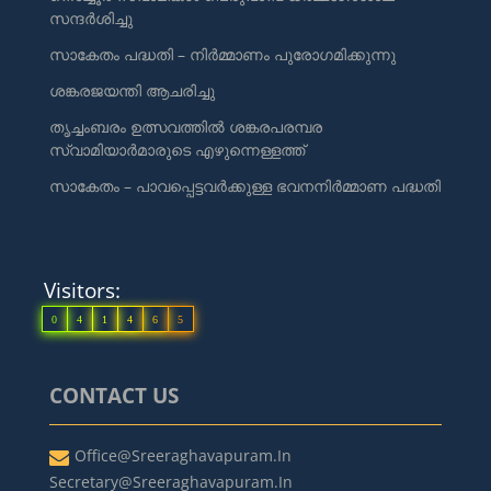
സന്ദർശിച്ചു
സാകേതം പദ്ധതി – നിർമ്മാണം പുരോഗമിക്കുന്നു
ശങ്കരജയന്തി ആചരിച്ചു
തൃച്ചംബരം ഉത്സവത്തിൽ ശങ്കരപരമ്പര
സ്വാമിയാർമാരുടെ എഴുന്നെള്ളത്ത്
സാകേതം – പാവപ്പെട്ടവർക്കുള്ള ഭവനനിർമ്മാണ പദ്ധതി
Visitors:
0
4
1
4
6
5
CONTACT US
Office@sreeraghavapuram.in
Secretary@sreeraghavapuram.in