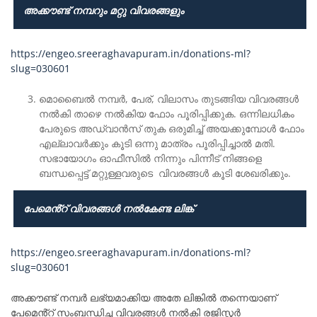
അക്കൗണ്ട് നമ്പറും മറ്റു വിവരങ്ങളും
https://engeo.sreeraghavapuram.in/donations-ml?
slug=030601
മൊബൈൽ നമ്പർ, പേര്, വിലാസം തുടങ്ങിയ വിവരങ്ങൾ
നൽകി താഴെ നൽകിയ ഫോം പൂരിപ്പിക്കുക. ഒന്നിലധികം
പേരുടെ അഡ്വാൻസ് തുക ഒരുമിച്ച് അയക്കുമ്പോൾ ഫോം
എല്ലാവർക്കും കൂടി ഒന്നു മാത്രം പൂരിപ്പിച്ചാൽ മതി.
സഭായോഗം ഓഫീസിൽ നിന്നും പിന്നീട് നിങ്ങളെ
ബന്ധപ്പെട്ട് മറ്റുള്ളവരുടെ വിവരങ്ങൾ കൂടി ശേഖരിക്കും.
പേമെൻ്റ് വിവരങ്ങൾ നൽകേണ്ട ലിങ്ക്
https://engeo.sreeraghavapuram.in/donations-ml?
slug=030601
അക്കൗണ്ട് നമ്പർ ലഭ്യമാക്കിയ അതേ ലിങ്കിൽ തന്നെയാണ്
പേമെൻ്റ് സംബന്ധിച്ച വിവരങ്ങൾ നൽകി രജിസ്റ്റർ