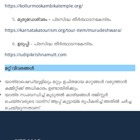
https://kollurmookambikatemple.org/
മുരുഡേശ്വരം –
പ്രസിദ്ധ തീർത്ഥാടനകേന്ദ്രം
https://karnatakatourism.org/tour-item/murudeshwara/
ഉടുപ്പി
– പ്രസിദ്ധ തീർത്ഥാടനകേന്ദ്രം
https://udipikrishnamutt.com
മറ്റ് വിവരങ്ങൾ
യാത്രാഷെഡ്യൂളിലും മറ്റും ഉചിതമായ മാറ്റങ്ങൾ വരുത്താൻ
കമ്മിറ്റിക്ക് അധികാരം ഉണ്ടായിരിക്കും.
യാത്ര സംബന്ധിച്ച് കൂടുതൽ കാര്യങ്ങൾ രജിസ്റ്റർ
ചെയ്തവരുടെ വാട്സ് ആപ്പ് കൂട്ടായ്മ രൂപീകരിച്ച് അതിൽ ചർച്ച
ചെയ്യുന്നതാണ്.