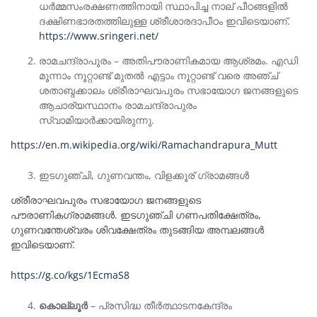
ധർമ്മസംരക്ഷണത്തിനായി സ്ഥാപിച്ച നാല് പീഠങ്ങളിൽ
ദക്ഷിണഭാരതത്തിലുള്ള ശ്രീശാരദാപീഠം ഇവിടെയാണ്.
https://www.sringeri.net/
രാമചന്ദ്രാപുരം – അതിപൗരാണികമായ ആശ്രമം. എഡി
മൂന്നാം നൂറ്റാണ്ട് മുതൽ എട്ടാം നൂറ്റാണ്ട് വരെ അഞ്ച്
ശതാബ്ദക്കാലം ശ്രീരാഘവപുരം സഭായോഗ ജനങ്ങളുടെ
ആചാര്യസ്ഥാനം രാമചന്ദ്രാപുരം
സ്വാമിയാർക്കായിരുന്നു.
https://en.m.wikipedia.org/wiki/Ramachandrapura_Mutt
ഇടഗുഞ്ചി, ഗുണവന്തം, വിളക്കൂര് ഗ്രാമങ്ങൾ
ശ്രീരാഘവപുരം സഭായോഗ ജനങ്ങളുടെ
പൗരാണികഗ്രാമങ്ങൾ. ഇടഗുഞ്ചി ഗണപതിക്ഷേത്രം,
ഗുണവന്തേശ്വരം ശിവക്ഷേത്രം തുടങ്ങിയ അമ്പലങ്ങൾ
ഇവിടെയാണ്.
https://g.co/kgs/1EcmaS8
കൊല്ലൂർ
– പ്രസിദ്ധ തീർത്ഥാടനകേന്ദ്രം