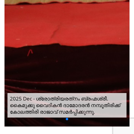
2025 Dec - ശ്രോത്രിയരത്‌നം ബ്രഹ്മശ്രീ.
കൈമുക്കു വൈദികൻ ദാമോദരൻ നമ്പൂതിരിക്ക്
കോലത്തിരി രാജാവ് സമർപ്പിക്കുന്നു.