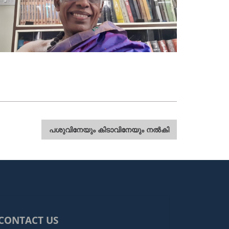
പശുവിനേയും കിടാവിനേയും നൽകി
CONTACT US