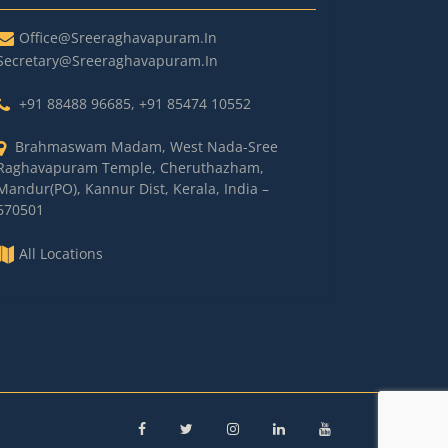
Office@sreeraghavapuram.in
Secretary@sreeraghavapuram.in
+91 88488 96685
,
+91 85474 10552
Brahmaswam Madam, West Nada-Sree
Raghavapuram Temple, Cheruthazham,
Mandur(PO), Kannur Dist, Kerala, India –
670501
All Locations