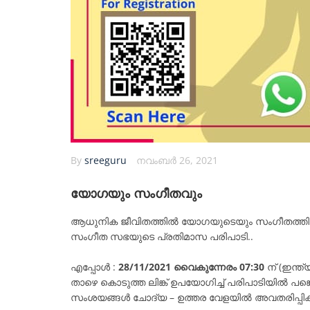
By
sreeguru
നവംബർ 26, 2021
യോഗയും സംഗീതവും
ആധുനിക ജീവിതത്തിൽ യോഗയുടെയും സംഗീതത്തിൻ്
സംഗീത സഭയുടെ പ്രതിമാസ പരിപാടി..
എപ്പോൾ :
28/11/2021 വൈകുന്നേരം 07:30
ന് (ഇന്ത
താഴെ കൊടുത്ത ലിങ്ക് ഉപയോഗിച്ച് പരിപാടിയിൽ പങ്കെ
സംശയങ്ങൾ ചോദ്യ – ഉത്തര വേളയിൽ അവതരിപ്പിക്