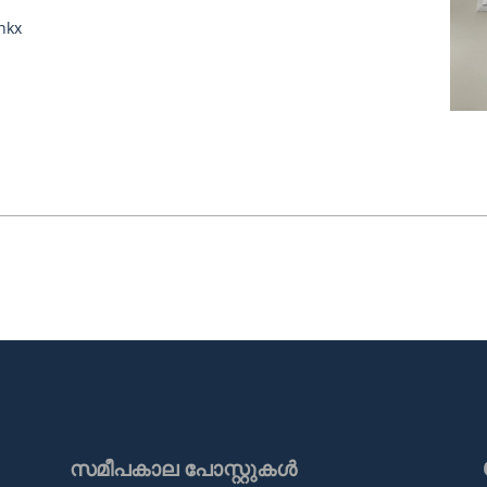
hkx
സമീപകാല പോസ്റ്റുകൾ