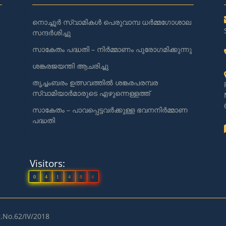
നൊച്ചൂർ സ്വാമികൾ പെരുവാമ്പ ധർമ്മഗോശാല
സന്ദർശിച്ചു
സാകേതം പദ്ധതി – നിർമ്മാണം പുരോഗമിക്കുന്നു
ശങ്കരജയന്തി ആചരിച്ചു
തൃച്ചംബരം ഉത്സവത്തിൽ ശങ്കരപരമ്പര
സ്വാമിയാർമാരുടെ എഴുന്നെള്ളത്ത്
സാകേതം – പാവപ്പെട്ടവർക്കുള്ള ഭവനനിർമ്മാണ
പദ്ധതി
Visitors:
0
4
1
4
8
4
.No.62/IV/2018