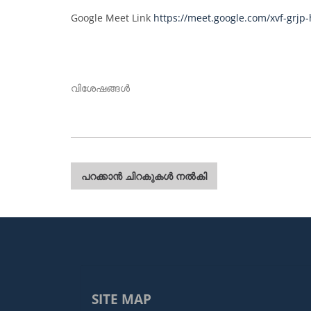
Google Meet Link
https://meet.google.com/xvf-grjp-
വിശേഷങ്ങൾ
പോസ്റ്റുകളിലൂടെ
പറക്കാൻ ചിറകുകൾ നൽകി
SITE MAP