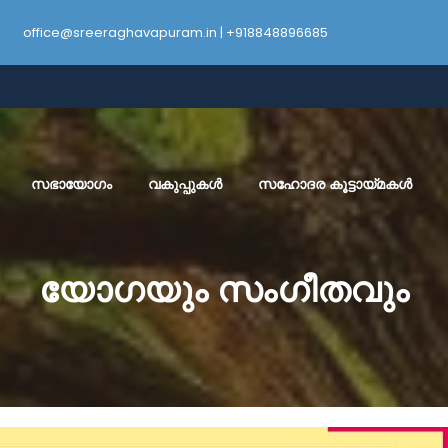
office@sreeraghavapuram.in | +918848896685
സഭായോഗം
വകുപ്പുകൾ
സഹോദര കൂട്ടായ്മകൾ
യോഗയും സംഗീതവും