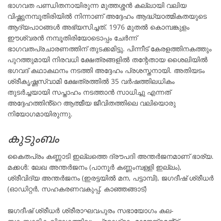
ഭാഗവത പണ്ഡിതനായിരുന്ന മുത്തശ്ശൻ കല്ലായി വലിയ
വിഷ്ണുനമ്പൂതിരിയിൽ നിന്നാണ് അദ്ദേഹം ആദ്ധ്യാത്മികതയുടെ
ആദ്യപാഠങ്ങൾ അഭ്യസിച്ചത്. 1976 മുതൽ കൊമ്പങ്കുളം
ഈശ്വരൻ നമ്പൂതിരിയോടൊപ്പം ചേർന്ന്
ഭാഗവതപ്രചാരണത്തിന് തുടക്കമിട്ടു. പിന്നീട് കേരളത്തിനകത്തും
പുറത്തുമായി നിരവധി ക്ഷേത്രങ്ങളിൽ തന്റേതായ ശൈലിയിൽ
ഭഗവദ് കഥാകഥനം നടത്തി അദ്ദേഹം പ്രശസ്തനായി. അതിയടം
ശ്രീകൃഷ്ണസ്വാമി ക്ഷേത്രത്തിൽ 35 വർഷത്തിലധികം
തുടർച്ചയായി സപ്താഹം നടത്താൻ സാധിച്ചു എന്നത്
അദ്ദേഹത്തിൻ്റെ ആത്മീയ ജീവിതത്തിലെ വലിയൊരു
നിയോഗമായിരുന്നു.
കുടുംബം
കൈതപ്രം കണ്ണാടി ഇല്ലത്തെ ദ്രൗപദി അന്തർജനമാണ് ഭാര്യ.
മക്കൾ: ലേഖ അന്തർജനം (പാനൂർ കണ്ണംമ്പള്ളി ഇല്ലം),
ശ്രീവിദ്യ അന്തർജനം (ഇരട്ടയിൽ മന, പട്ടാമ്പി), ജഗദീഷ് ശ്രീധർ
(ഓഡിറ്റർ, സഹകരണവകുപ്പ്, കാഞ്ഞങ്ങാട്)
ജഗദീഷ് ശ്രീധർ ശ്രീരാഘവപുരം സഭായോഗം കല-