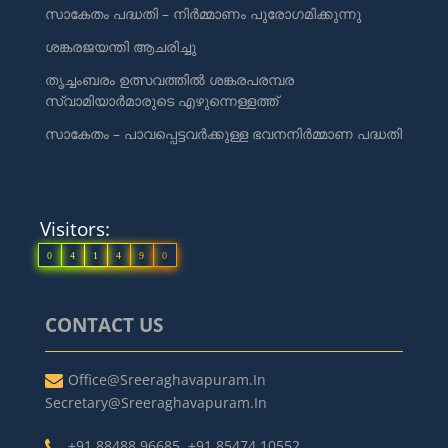
സാകേതം പദ്ധതി – നിർമ്മാണം പുരോഗമിക്കുന്നു
ശങ്കരജയന്തി ആചരിച്ചു
തൃച്ചംബരം ഉത്സവത്തിൽ ശങ്കരപരമ്പര
സ്വാമിയാർമാരുടെ എഴുന്നെള്ളത്ത്
സാകേതം – പാവപ്പെട്ടവർക്കുള്ള ഭവനനിർമ്മാണ പദ്ധതി
Visitors:
0
4
1
4
9
0
CONTACT US
Office@sreeraghavapuram.in
Secretary@sreeraghavapuram.in
+91 88488 96685
,
+91 85474 10552