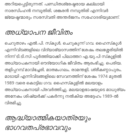
അറിയപ്പെട്ടിരുന്നത്. പണ്ഡിതശ്രേഷ്ഠരായ കല്ലായി
നാരസിംഹൻ നമ്പൂതിരി, ശങ്കരൻ നമ്പൂതിരി എന്നിവർ
ജ്യേഷ്ഠന്മാരും സരസ്വതി അന്തർജനം സഹോദരിയുമാണ്.
അധ്യാപന ജീവിതം
ചെറുതാഴം എൽ.പി. സ്‌കൂൾ, ചെറുകുന്ന് ഗവ. ഹൈസ്‌കൂൾ
എന്നിവിടങ്ങളിലെ വിദ്യാഭ്യാസത്തിന് ശേഷം തലശ്ശേരിയിൽ
നിന്ന് ടി.ടി.സി പൂർത്തിയാക്കി പിലാത്തറ എ.യു.പി സ്‌കൂളിൽ
അധ്യാപകനായി ഔദ്യോഗിക ജീവിതം ആരംഭിച്ചു. പെരിയ,
തളിപ്പറമ്പ് മാവിച്ചേരി, മാതമംഗലം, രാമന്തളി, ശ്രീകണ്ഠാപുരം,
മാടായി എന്നിവിടങ്ങളിലെ സേവനത്തിന് ശേഷം 1974 മുതൽ
1989 വരെ കൊട്ടില ഗവ. ഹൈസ്‌കൂളിൽ മലയാളം
അധ്യാപകനായി പ്രവർത്തിച്ചു. മലയാളഭാഷയുടെ മാധുര്യം
അനേകം ശിഷ്യർക്ക് പകർന്നു നൽകിയ അദ്ദേഹം 1989-ൽ
വിരമിച്ചു.
ആദ്ധ്യാത്മികയാത്രയും
ഭാഗവതപ്രഭാവവും