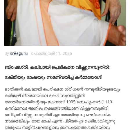
By
sreeguru
ഫെബ്രുവരി 11, 2026
ബ്രഹ്മശ്രീ. കല്ലായി പെരികമന വിഷ്ണുനമ്പൂതിരി:
ഭക്തിയും ഭാഷയും സമന്വയിച്ച കർമ്മയോഗി
ഓതിക്കൻ കല്ലായി പെരികമന ശ്രീധരൻ നമ്പൂതിരിയുടെയും
കരിങ്കുഴി നീലമനയിലെ മകൾ സുവർണ്ണിനി
അന്തർജനത്തിന്റെയും മകനായി 1935 സെപ്റ്റംബർ (1110
കന്നിമാസം) അനിഴം നക്ഷത്രത്തിലാണ് വിഷ്ണുനമ്പൂതിരി
ജനിച്ചത്. വിഷ്ണു നമ്പൂതിരി എന്നതായിരുന്നു ഔദ്യോഗിക
നാമമെങ്കിലും ‘മായ മാഷ്’ എന്ന പ്രിയപ്പെട്ട പേരിലായിരുന്നു
അദ്ദേഹം നാട്ടിൻപുറങ്ങളിലും ബന്ധുജനങ്ങൾക്കിടയിലും