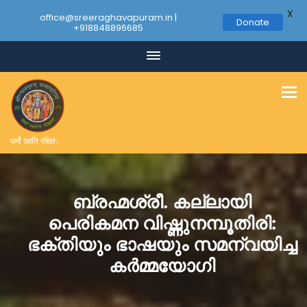
X
office@sreeraghavapuram.in |
Donate
+918848896685
Skip
to
content
धर्मो रक्षति रक्षितः
ബ്രഹ്മശ്രീ. കല്ലായി
പെരികമന വിഷ്ണുനമ്പൂതിരി:
ഭക്തിയും ഭാഷയും സമന്വയിച്ച
കർമ്മയോഗി