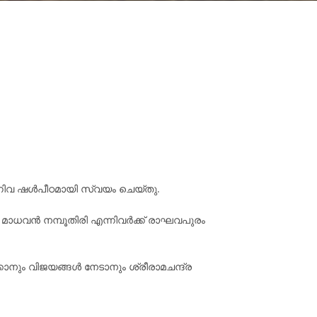
്നിവ ഷൾപീഠമായി സ്വയം ചെയ്തു.
ി മാധവൻ നമ്പൂതിരി എന്നിവർക്ക് രാഘവപുരം
കാനും വിജയങ്ങൾ നേടാനും ശ്രീരാമചന്ദ്ര