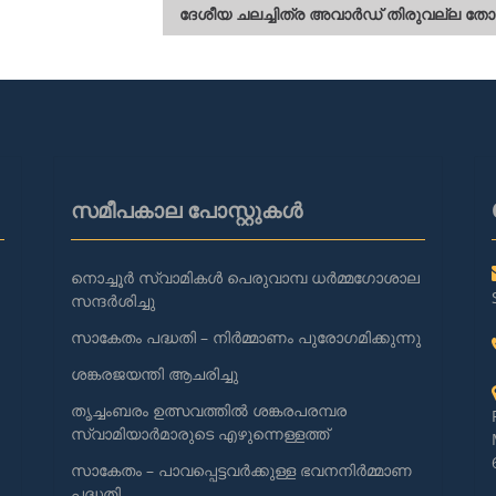
ദേശീയ ചലച്ചിത്ര അവാർഡ് തിരുവല്ല തോട്ടാ
സമീപകാല പോസ്റ്റുകൾ
നൊച്ചൂർ സ്വാമികൾ പെരുവാമ്പ ധർമ്മഗോശാല
സന്ദർശിച്ചു
സാകേതം പദ്ധതി – നിർമ്മാണം പുരോഗമിക്കുന്നു
ശങ്കരജയന്തി ആചരിച്ചു
തൃച്ചംബരം ഉത്സവത്തിൽ ശങ്കരപരമ്പര
സ്വാമിയാർമാരുടെ എഴുന്നെള്ളത്ത്
സാകേതം – പാവപ്പെട്ടവർക്കുള്ള ഭവനനിർമ്മാണ
പദ്ധതി