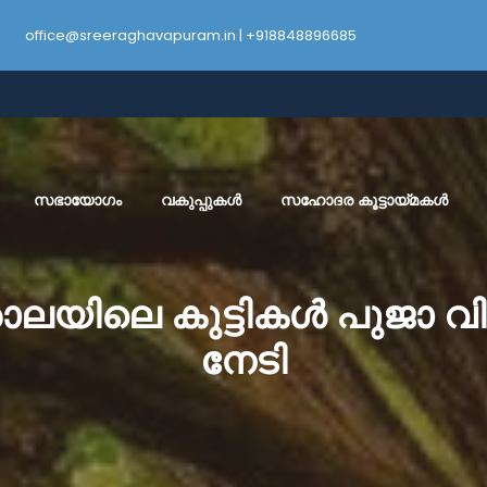
office@sreeraghavapuram.in | +918848896685
സഭായോഗം
വകുപ്പുകൾ
സഹോദര കൂട്ടായ്മകൾ
ാലയിലെ കുട്ടികൾ പുജാ വ
നേടി