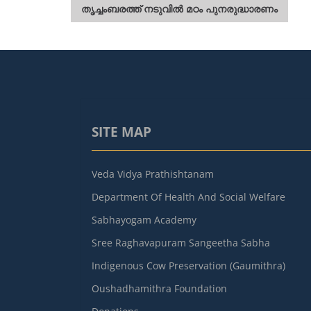
പോസ്റ്റുകളിലൂടെ
തൃച്ചംബരത്ത് നടുവിൽ മഠം പുനരുദ്ധാരണം
SITE MAP
Veda Vidya Prathishtanam
Department Of Health And Social Welfare
Sabhayogam Academy
Sree Raghavapuram Sangeetha Sabha
Indigenous Cow Preservation (Gaumithra)
Oushadhamithra Foundation