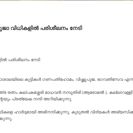
ുജാ വിധികളിൽ പരിശീലനം നേടി
ളിൽ പരിശീലനം നേടി
 പാഠശാലയിലെ കുട്ടികൾ ഗണപതിഹോമം, വിഷ്ണുപൂജ, ഭഗവതിസേവ എന
്ത്ര രത്നം കല്പകശ്ശേരി മാധവൻ നമ്പൂതിരി (ആരോമൽ ), കല്ലoവള്ള
െയും പ്രത്യേക നന്ദി അറിയിക്കുന്നു.
ത്ഥികളെ ഹാർദ്ദമായി അഭിനന്ദിക്കുന്നു. കൂടുതൽ വിദ്യകൾ അഭ്യസിക്
ുന്നു.