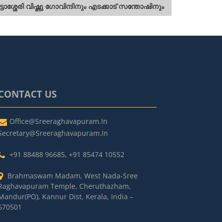
ശ്ശേരി വിഷ്ണു ഗോവിന്ദിനും എടക്കാട് സന്തോഷിനും
CONTACT US
Office@sreeraghavapuram.in
Secretary@sreeraghavapuram.in
+91 88488 96685
,
+91 85474 10552
Brahmaswam Madam, West Nada-Sree
Raghavapuram Temple, Cheruthazham,
Mandur(PO), Kannur Dist, Kerala, India –
670501