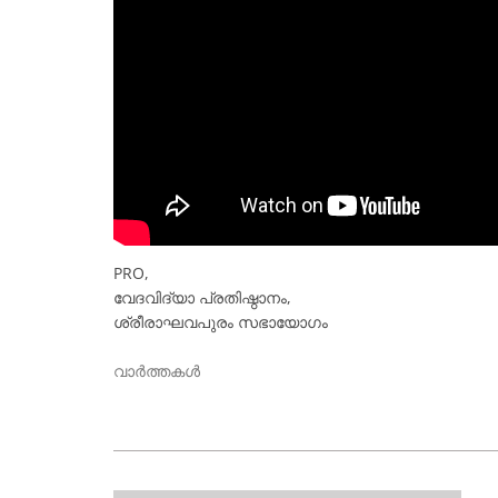
PRO,
വേദവിദ്യാ പ്രതിഷ്ഠാനം,
ശ്രീരാഘവപുരം സഭായോഗം
വാർത്തകൾ