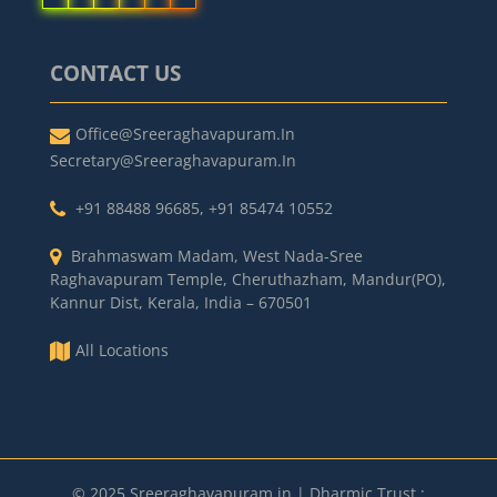
CONTACT US
Office@sreeraghavapuram.in
Secretary@sreeraghavapuram.in
+91 88488 96685
,
+91 85474 10552
Brahmaswam Madam, West Nada-Sree
Raghavapuram Temple, Cheruthazham, Mandur(PO),
Kannur Dist, Kerala, India – 670501
All Locations
© 2025 Sreeraghavapuram.in | Dharmic Trust :