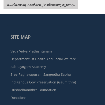
ചെറിയൊരു കാൽവെപ്പ് വലിയൊരു മുന്നേറ്റം
SITE MAP
Veda Vidya Prathishtanam
Department Of Health And Social Welfare
Sabhayogam Academy
Sree Raghavapuram Sangeetha Sabha
Indigenous Cow Preservation (Gaumithra)
Oushadhamithra Foundation
Donations