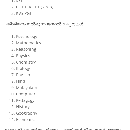
SET
C TET, K TET (2 & 3)
KVS PGT
പരിശീലനം നൽകുന്ന ജനറൽ പേപ്പറുകൾ –
Psychology
Mathematics
Reasoning
Physics
Chemistry
Biology
English
Hindi
Malayalam
Computer
Pedagogy
History
Geography
Economics
ഓരോ വിഷയത്തിനും ദിവസം 1 മണിക്കൂർ വീതം തുടർച്ചയായ 6