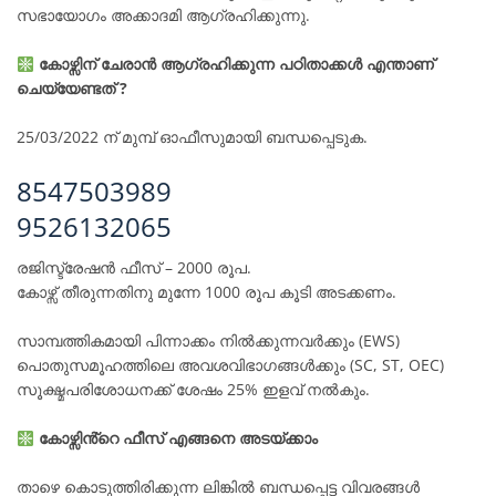
സഭായോഗം അക്കാദമി ആഗ്രഹിക്കുന്നു.
കോഴ്സിന് ചേരാൻ ആഗ്രഹിക്കുന്ന പഠിതാക്കൾ എന്താണ്
ചെയ്യേണ്ടത് ?
25/03/2022 ന് മുമ്പ് ഓഫീസുമായി ബന്ധപ്പെടുക.
8547503989
9526132065
രജിസ്ട്രേഷൻ ഫീസ് – 2000 രൂപ.
കോഴ്സ് തീരുന്നതിനു മുന്നേ 1000 രൂപ കൂടി അടക്കണം.
സാമ്പത്തികമായി പിന്നാക്കം നിൽക്കുന്നവർക്കും (EWS)
പൊതുസമൂഹത്തിലെ അവശവിഭാഗങ്ങൾക്കും (SC, ST, OEC)
സൂക്ഷ്മപരിശോധനക്ക് ശേഷം 25% ഇളവ് നൽകും.
കോഴ്സിൻ്റെ ഫീസ് എങ്ങനെ അടയ്ക്കാം
താഴെ കൊടുത്തിരിക്കുന്ന ലിങ്കിൽ ബന്ധപ്പെട്ട വിവരങ്ങൾ