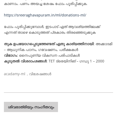
കാണാം. പണം അയച്ച ശേഷം ഫോം പൂരിപ്പിക്കുക.
https://sreeraghavapuram.in/ml/donations-ml/
ഫോം പൂരിപ്പിക്കുമ്പോൾ, ഇടപാട് ഏത് ആവശ്യത്തിലേക്ക്
എന്നത് താഴെ കൊടുത്തത് പ്രകാരം തിരഞ്ഞെടുക്കുക
തുക ഉപയോഗപ്പെടുത്തേണ്ടത് ഏതു കാര്യത്തിനായി
: അക്കാദമി
– ആധുനിക പഠനം, ഗവേഷണം, പരീക്ഷകൾ
വിഭാഗം
: നൈപുണ്യ വികസന പരിപാടികൾ
കൂടുതൽ വിശദാംശങ്ങൾ
: TET ട്രെയിനിങ് – ഗഡു 1 – 2000
acadamy-ml
,
വിശേഷങ്ങൾ
പോസ്റ്റുകളിലൂടെ
ശിവരാത്രിയും സംഗീതവും