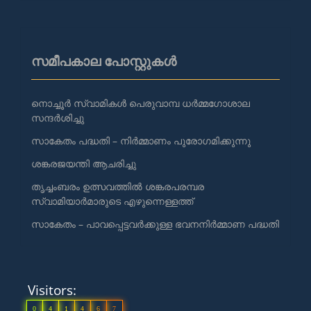
സമീപകാല പോസ്റ്റുകൾ
നൊച്ചൂർ സ്വാമികൾ പെരുവാമ്പ ധർമ്മഗോശാല
സന്ദർശിച്ചു
സാകേതം പദ്ധതി – നിർമ്മാണം പുരോഗമിക്കുന്നു
ശങ്കരജയന്തി ആചരിച്ചു
തൃച്ചംബരം ഉത്സവത്തിൽ ശങ്കരപരമ്പര
സ്വാമിയാർമാരുടെ എഴുന്നെള്ളത്ത്
സാകേതം – പാവപ്പെട്ടവർക്കുള്ള ഭവനനിർമ്മാണ പദ്ധതി
Visitors:
0
4
1
4
6
7