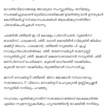
ഗോത്രവിഭാഗങ്ങളെ അവരുടെ സംസ്കൃതിയും തനിമയും
സംരക്ഷിച്ചുകൊണ്ട് മുഖ്യധാരയിലേക്ക് ഉയർത്തുവാൻ ഊരുകൾ
കേന്ദ്രീകരിച്ച് സ്വയംസംരംഭങ്ങൾ ആരംഭിക്കുന്നതിൻ്റെ
പ്രാഥമികചർച്ചകൾ നടന്നു.
ചടങ്ങിൽ ശ്രീമതി ഇ വി കോമളം (പ്രസിഡണ്ട്, വുമൺസ്
വോയിസ്, പാലക്കാട്), ശ്രീ. ഖാദർ മൊയ്തീൻ (വിമുക്തി ജില്ലാ
കമ്മിറ്റി അംഗം, പാലക്കാട്), ശ്രീമതി സുമയ്യ പി എച്ച്
(സാമൂഹ്യപ്രവർത്തക), ശ്രീ. തരണനല്ലൂർ രാമനുണ്ണി
നമ്പൂതിരിപ്പാട്, ശ്രീ. മേക്കാട് ശങ്കരനാരായണൻ നമ്പൂതിരി, ശ്രീ.
മണിപ്രസാദ് പെരികമന, കുമാരി ഭാഗ്യശ്രീ വടക്കില്ലം,
കുമാരി ഭാവന വടക്കില്ലം തുടങ്ങിയവർ സംസാരിച്ചു.
ജനനി സെക്രട്ടറി ശ്രീമതി. ജിസ ജോമോൻ സ്വാഗതവും
സഭായോഗം IT വിഭാഗം സെക്രട്ടറി ചെറുകുടൽ ഉണ്ണികൃഷ്ണൻ
നമ്പൂതിരി നന്ദിയും പറഞ്ഞു.
സഹായം എത്തിക്കുന്നതിന് സഭായോഗത്തോട് കൈകോർത്ത
എല്ലാ സുമനസ്സുകൾക്കും ഹൃദയത്തിന്റെ ഭാഷയിൽ നന്ദിയും