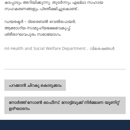
കടപ്പാടും അറിയിക്കുന്നു. തുടർന്നും എല്ലാ സഹായ
സഹകരണങ്ങളും പ്രതീക്ഷിച്ചുകൊണ്ട് ,
ഡയരക്ടർ – ട്രൈബൽ വെൽഫെയർ,
ആരോഗ്യ-സാമൂഹ്യക്ഷേമവകുപ്പ്,
ശ്രീരാഘവപുരം സഭായോഗം.
ml-Health and Social Welfare Department
,
വിശേഷങ്ങൾ
പോസ്റ്റുകളിലൂടെ
പറക്കാൻ ചിറകു കൊടുക്കാം
നോർത്ത് സോൺ ഓഫീസ്, നോട്ട്ബുക്ക് നിർമ്മാണ യൂണിറ്റ്
ഉദ്ഘാടനം