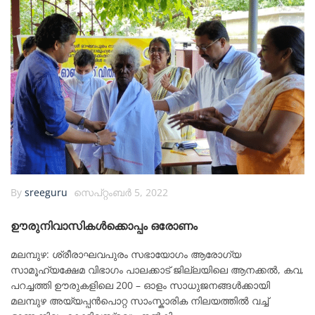
By
sreeguru
സെപ്റ്റംബർ 5, 2022
ഊരുനിവാസികൾക്കൊപ്പം ഒരോണം
മലമ്പുഴ: ശ്രീരാഘവപുരം സഭായോഗം ആരോഗ്യ
സാമൂഹ്യക്ഷേമ വിഭാഗം പാലക്കാട് ജില്ലയിലെ ആനക്കൽ, കവ,
പറച്ചത്തി ഊരുകളിലെ 200 – ഓളം സാധുജനങ്ങൾക്കായി
മലമ്പുഴ അയ്യപ്പൻപൊറ്റ സാംസ്കാരിക നിലയത്തിൽ വച്ച്