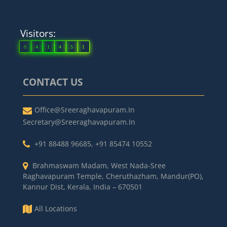
Visitors:
0
4
1
4
5
1
CONTACT US
Office@sreeraghavapuram.in
Secretary@sreeraghavapuram.in
+91 88488 96685
,
+91 85474 10552
Brahmaswam Madam, West Nada-Sree
Raghavapuram Temple, Cheruthazham, Mandur(PO),
Kannur Dist, Kerala, India – 670501
All Locations