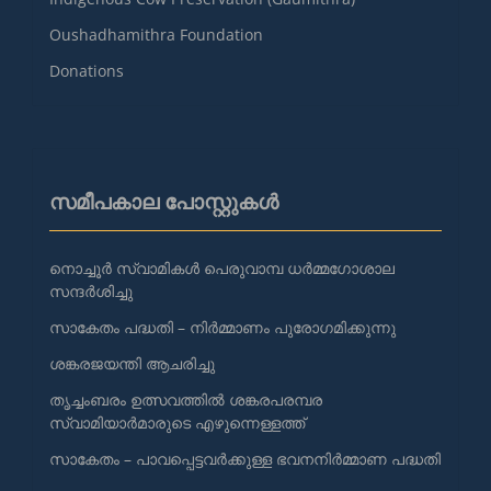
Oushadhamithra Foundation
Donations
സമീപകാല പോസ്റ്റുകൾ
നൊച്ചൂർ സ്വാമികൾ പെരുവാമ്പ ധർമ്മഗോശാല
സന്ദർശിച്ചു
സാകേതം പദ്ധതി – നിർമ്മാണം പുരോഗമിക്കുന്നു
ശങ്കരജയന്തി ആചരിച്ചു
തൃച്ചംബരം ഉത്സവത്തിൽ ശങ്കരപരമ്പര
സ്വാമിയാർമാരുടെ എഴുന്നെള്ളത്ത്
സാകേതം – പാവപ്പെട്ടവർക്കുള്ള ഭവനനിർമ്മാണ പദ്ധതി