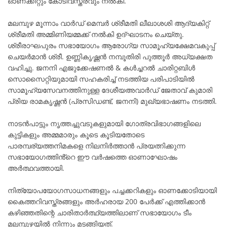
ഓണക്കിറ്റും കോടിവസ്ത്രവും നൽകി.
മലമ്പുഴ മൂന്നാം വാർഡ് മെമ്പർ ശ്രീമതി ലീലാശശി ആദ്യകിറ്റ്
ശ്രീമതി അമ്മിണിയമ്മക്ക് നൽകി ഉദ്ഘാടനം ചെയ്തു.
ശ്രീരാഘപുരം സഭായോഗം ആരോഗ്യ സാമൂഹ്യക്ഷേമവകുപ്പ്
ചെയർമാൻ ശ്രീ. ഉണ്ണികൃഷ്ണൻ നമ്പൂതിരി പുത്തൂർ അധ്യക്ഷത
വഹിച്ചു. ജനനി എജുക്കേഷണൽ & കൾച്ചറൽ ചാരിറ്റബിൾ
സൊസൈറ്റിയുമായി സഹകരിച്ച് നടത്തിയ പരിപാടിയിൽ
സാമൂഹ്യസേവനത്തിനുള്ള ദേശീയഅവാർഡ് ജേതാവ് കുമാരി
പ്രിയ രാമകൃഷ്ണൻ (പ്രസിഡണ്ട്, ജനനി) മുഖ്യഭാഷണം നടത്തി.
നാടൻപാട്ടും നൃത്തച്ചുവടുകളുമായി ഗോത്രവിഭാഗങ്ങളിലെ
കുട്ടികളും അമ്മമാരും കൂടെ കൂടിയതോടെ
പാരമ്പര്യത്തനിമകളെ നിലനിർത്താൻ പ്രയത്നിക്കുന്ന
സഭായോഗത്തിൻ്റെ ഈ വർഷത്തെ ഓണാഘോഷം
അർത്ഥവത്തായി.
നിത്യോപയോഗസാധനങ്ങളും പച്ചക്കറികളും ഓണക്കോടിയായി
കൈത്തറിവസ്ത്രങ്ങളും അർഹരായ 200 പേർക്ക് എത്തിക്കാൻ
കഴിഞ്ഞതിന്റെ ചാരിതാർത്ഥ്യത്തിലാണ് സഭായോഗം ടീം
മലമ്പുഴയിൽ നിന്നും മടങ്ങിയത്.