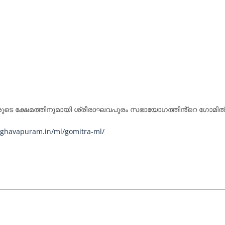
ടെ ക്ഷേമത്തിനുമായി ശ്രീരാഘവപുരം സഭായോഗത്തിൻ്റെ ഗോമിത്ര
raghavapuram.in/ml/gomitra-ml/