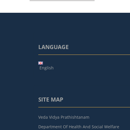
LANGUAGE
English
SITE MAP
Veda Vidya Prathishtanam
Department Of Health And Social Welfare