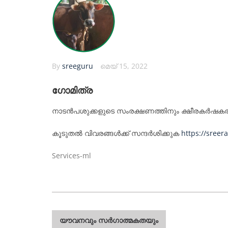
By
sreeguru
മെയ്‌ 15, 2022
ഗോമിത്ര
നാടൻപശുക്കളുടെ സംരക്ഷണത്തിനും ക്ഷീരകർഷകരു
കൂടുതൽ വിവരങ്ങൾക്ക് സന്ദർശിക്കുക
https://sree
Services-ml
പോസ്റ്റുകളിലൂടെ
യൗവനവും സർഗാത്മകതയും