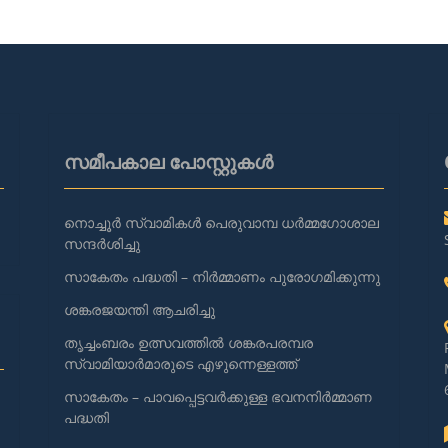
സമീപകാല പോസ്റ്റുകൾ
നൊച്ചൂർ സ്വാമികൾ പെരുവാമ്പ ധർമ്മഗോശാല
സന്ദർശിച്ചു
സാകേതം പദ്ധതി – നിർമ്മാണം പുരോഗമിക്കുന്നു
ശങ്കരജയന്തി ആചരിച്ചു
തൃച്ചംബരം ഉത്സവത്തിൽ ശങ്കരപരമ്പര
സ്വാമിയാർമാരുടെ എഴുന്നെള്ളത്ത്
സാകേതം – പാവപ്പെട്ടവർക്കുള്ള ഭവനനിർമ്മാണ
പദ്ധതി