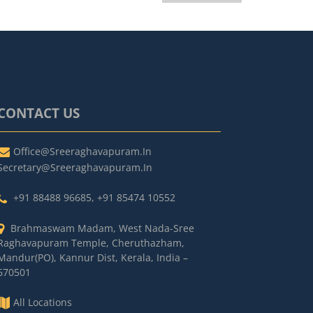
CONTACT US
Office@sreeraghavapuram.in
Secretary@sreeraghavapuram.in
+91 88488 96685
,
+91 85474 10552
Brahmaswam Madam, West Nada-Sree
Raghavapuram Temple, Cheruthazham,
Mandur(PO), Kannur Dist, Kerala, India –
670501
All Locations