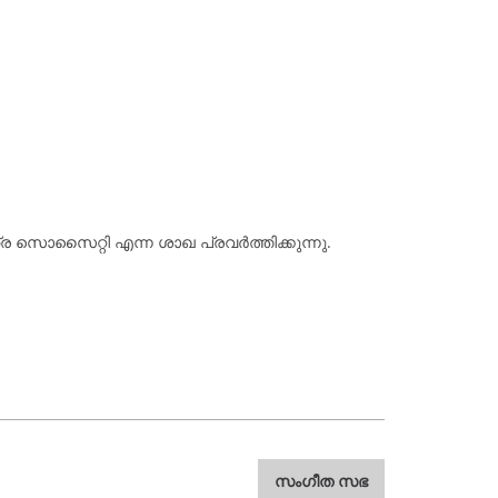
 സൊസൈറ്റി എന്ന ശാഖ പ്രവർത്തിക്കുന്നു.
സംഗീത സഭ