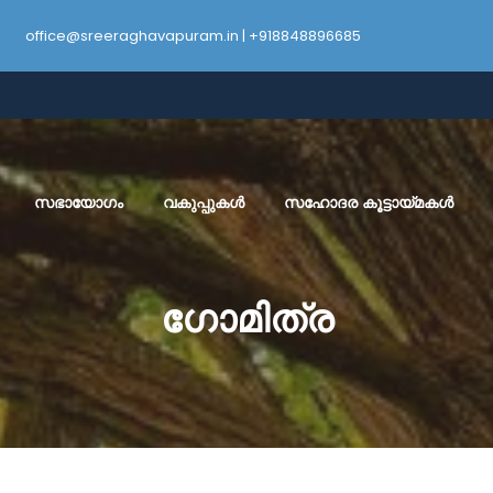
office@sreeraghavapuram.in | +918848896685
സഭായോഗം
വകുപ്പുകൾ
സഹോദര കൂട്ടായ്മകൾ
ഗോമിത്ര