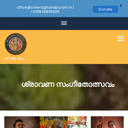
X
office@sreeraghavapuram.in |
Donate
+918848896685
धर्मो रक्षति रक्षितः
ശ്രാവണ സംഗീതോത്സവം