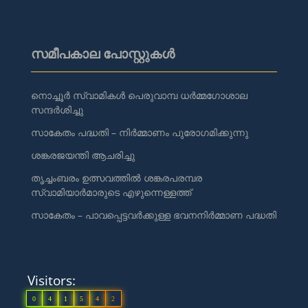
സമീപകാല പോസ്റ്റുകൾ
നൊച്ചൂർ സ്വാമികൾ പെരുവാമ്പ ധർമ്മഗോശാല
സന്ദർശിച്ചു
സാകേതം പദ്ധതി – നിർമ്മാണം പുരോഗമിക്കുന്നു
ശങ്കരജയന്തി ആചരിച്ചു
തൃച്ചംബരം ഉത്സവത്തിൽ ശങ്കരപരമ്പര
സ്വാമിയാർമാരുടെ എഴുന്നെള്ളത്ത്
സാകേതം – പാവപ്പെട്ടവർക്കുള്ള ഭവനനിർമ്മാണ പദ്ധതി
Visitors:
0
4
1
5
4
2