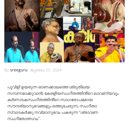
By
sreeguru
ജൂലൈ 25, 2024
പൂവിളി ഉയരുന്ന ഓണക്കാലത്തെ ശ്രുതിലയ
സമ്പന്നമാക്കുവാൻ, കേരളീയസംഗീതത്തിൻ്റെ ലാവണ്യവും
കർണാടകസംഗീതത്തിൻ്റെ സാഗരോപമമായ
സൗന്ദര്യാനുഭവങ്ങളും ഒത്തുചേരുന്ന, സംഗീതാ
സ്വാദകർക്കു നവ്യാനുഭവം പകരുന്ന “ശ്രാവണ
സംഗീതോത്സവം”.