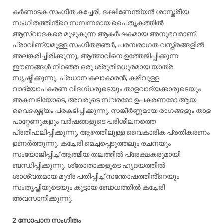
കർണാടക സംഗീത കച്ചേരി, ദക്ഷിണേന്ത്യൻ ശാസ്ത്രീയ
സംഗീതത്തിൻ്റെ സമ്പന്നമായ പൈതൃകത്തിൽ
ആസ്വാദകരെ മുഴുകുന്ന ആകർഷകമായ അനുഭവമാണ്.
പ്രാവീണ്യമുള്ള സംഗീതജ്ഞർ, പരമ്പരാഗത വസ്ത്രങ്ങളിൽ
അലങ്കരിച്ചിരിക്കുന്നു, ആത്മാവിനെ ഉത്തേജിപ്പിക്കുന്ന
ഈണങ്ങൾ നിറഞ്ഞ ഒരു ശ്രുതിമധുരമായ യാത്ര
സൃഷ്ടിക്കുന്നു. പ്രധാന കലാകാരൻ, കഴിവുള്ള
വാദ്യോപകരണ വിദഗ്ധരുടെയും താളവാദ്യക്കാരുടെയും
അകമ്പടിയോടെ, അവരുടെ സ്വരമോ ഉപകരണമോ ആയ
വൈദഗ്ദ്ധ്യം പ്രകടിപ്പിക്കുന്നു. സങ്കീർണ്ണമായ രാഗങ്ങളും താള
പാറ്റേണുകളും വർഷങ്ങളുടെ പരിശീലനത്തെ
പ്രതിഫലിപ്പിക്കുന്നു, ആഴത്തിലുള്ള വൈകാരിക പ്രതികരണം
ഉണർത്തുന്നു. കച്ചേരി മെച്ചപ്പെടുത്തലും രചനയും
സംയോജിപ്പിച്ച് ആത്മീയ തലത്തിൽ പ്രേക്ഷകരുമായി
ബന്ധിപ്പിക്കുന്നു. ശ്രോതാക്കളുടെ ഹൃദയത്തിൽ
ശാശ്വതമായ മുദ്ര പതിപ്പിച്ച് സന്തോഷത്തിൻ്റെയും
സംതൃപ്തിയുടെയും കൂട്ടായ ബോധത്തിൽ കച്ചേരി
അവസാനിക്കുന്നു.
2 സോപാന സംഗീതം