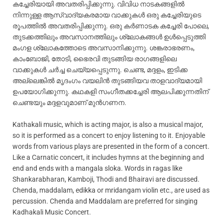
കച്ചേരിയായി അവതരിപ്പിക്കുന്നു. വിവിധ നാടകങ്ങളിൽ
നിന്നുള്ള ആസ്വാദ്യകരമായ വാക്കുകൾ ഒരു കച്ചേരിയുടെ
രൂപത്തിൽ അവതരിപ്പിക്കുന്നു. ഒരു കർണാടക കച്ചേരി പോലെ,
തുടക്കത്തിലും അവസാനത്തിലും ശ്ലോകങ്ങൾ ഉൾപ്പെടുത്തി
മംഗള ശ്ലോകത്തോടെ അവസാനിക്കുന്നു. ശങ്കരാഭരണം,
കാംബോജി, തോടി, ഭൈരവി തുടങ്ങിയ രാഗങ്ങളിലെ
വാക്കുകൾ ചർച്ച ചെയ്യപ്പെടുന്നു. ചെണ്ട, മദ്ദളം, ഇടിക്ക
അല്ലെങ്കിൽ മൃദംഗം വയലിൻ തുടങ്ങിയവ താളവാദ്യമായി
ഉപയോഗിക്കുന്നു. കഥകളി സംഗീതക്കച്ചേരി ആലപിക്കുന്നതിന്
ചെണ്ടയും മദ്ദളവുമാണ് മുൻഗണന.
Kathakali music, which is acting major, is also a musical major,
so it is performed as a concert to enjoy listening to it. Enjoyable
words from various plays are presented in the form of a concert.
Like a Carnatic concert, it includes hymns at the beginning and
end and ends with a mangala sloka. Words in ragas like
Shankarabharan, Kamboji, Thodi and Bhairavi are discussed.
Chenda, maddalam, edikka or mridangam violin etc., are used as
percussion. Chenda and Maddalam are preferred for singing
Kadhakali Music Concert.