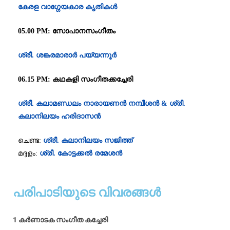
കേരള വാഗ്ഗേയകാര കൃതികൾ
05.00 PM: സോപാനസംഗീതം
ശ്രീ. ശങ്കരമാരാർ പയ്യന്നൂർ
06.15 PM: കഥകളി സംഗീതക്കച്ചേരി
ശ്രീ. കലാമണ്ഡലം നാരായണൻ നമ്പീശൻ &
ശ്രീ.
കലാനിലയം ഹരിദാസൻ
ചെണ്ട:
ശ്രീ. കലാനിലയം സജിത്ത്
മദ്ദളം:
ശ്രീ. കോട്ടക്കൽ രമേശൻ
പരിപാടിയുടെ വിവരങ്ങൾ
1
കർണാടക സംഗീത കച്ചേരി