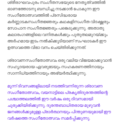
ശ്രീരാഘവപുരം സംഗീതസഭയുടെ നേതൃത്വത്തിൽ
ഓണത്തോടനു ബന്ധിച്ചു നടക്കാൻ പോകുന്ന ഈ
സംഗീതോത്സവത്തിൽ പ്രസിദ്ധരായ
കർണ്ണാടകസംഗീതജ്ഞരും കഥകളിസംഗീത വിദഗ്ദ്ധരും
സോപാന സംഗീതജ്ഞരും പങ്കെടുക്കുന്നു. അതാതു
കലാരംഗങ്ങളിലെ വനിതകൾക്കും പുതുതലമുറയ്ക്കും
അർഹമായ ഇടം നൽകിക്കൂടിയാണ് സംഘാടകർ ഈ
ഉത്സവത്തെ വിഭാ വനം ചെയ്തിരിക്കുന്നത്.
ശ്രാവണസംഗീതോത്സവം ഒരു വലിയ വിജയമാക്കുവാൻ
സഹൃദയരായ ഏവരുടേയും സഹകരണത്തിനായും
സാന്നിധ്യത്തിനായും അഭ്യർത്ഥിക്കുന്നു.
മൂന്ന് ദിവസങ്ങളിലായി നടത്തിവന്നിരുന്ന ശ്രാവണ
സംഗീതോത്സവം, വയനാട്ടിലെ പ്രകൃതിദുരന്തത്തിന്റെ
പശ്ചാത്തലത്തിൽ ഈ വർഷം ഒരു ദിവസമായി
ചുരുക്കിയിരിക്കുന്നു. ദുരന്തബാധിതരായ മുഴുവൻ
ജനങ്ങൾക്കുമുള്ള പ്രാർത്ഥനയും പിന്തുണയുമായി ഈ
വർഷത്തെ സംഗീതോത്സവം സമർപ്പിക്കുന്നു.