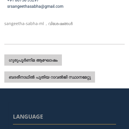
+91 80758 35297
srsangeethasabha@gmail.com
sangeetha-sabha-ml
,
വിശേഷങ്ങൾ
ഗുരുപൂർണിമ ആഘോഷം
ബദരീനാഥിൽ പുതിയ റാവൽജി സ്ഥാനമേറ്റു
LANGUAGE