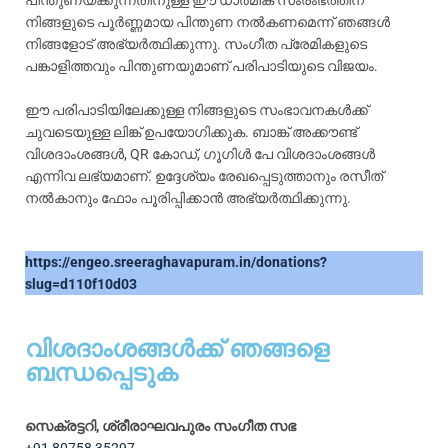
പിന്തുണയ്ക്കുന്നതിനുള്ള ഈ ധാർമിക സംരംഭത്തിന്
നിങ്ങളുടെ പൂർണ്ണമായ പിന്തുണ നൽകണമെന്ന് ഞങ്ങൾ
നിങ്ങളോട് അഭ്യർത്ഥിക്കുന്നു. സംഗീത പ്രേമികളുടെ
പങ്കാളിത്തവും പിന്തുണയുമാണ് പരിപാടിയുടെ വിജയം.
ഈ പരിപാടിയിലേക്കുള്ള നിങ്ങളുടെ സംഭാവനകൾക്ക്
ചുവടെയുള്ള ലിങ്ക് ഉപയോഗിക്കുക. ബാങ്ക് അക്കൗണ്ട്
വിശദാംശങ്ങൾ, QR കോഡ്, ഗൂഗിൾ പേ വിശദാംശങ്ങൾ
എന്നിവ ലഭ്യമാണ്. ഉദ്ദേശ്യം രേഖപ്പെടുത്താനും രസീത്
നൽകാനും ഫോം പൂരിപ്പിക്കാൻ അഭ്യർത്ഥിക്കുന്നു.
https://engeo.sreeraghavapuram.in/donations?
slug=d110f10d03
വിശദാംശങ്ങൾക്ക് ഞങ്ങളെ
ബന്ധപ്പെടുക
സെക്രട്ടറി, ശ്രീരാഘവപുരം സംഗീത സഭ